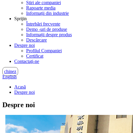
Știri ale companiei
Rapoarte media
Informații din industrie
Sprijin
Întrebări frecvente
Demo -uri de produse
Informații despre produs
Descărcare
Despre noi
Profilul Companiei
Certificat
Contactaţi-ne
chinez
English
Acasă
Despre noi
Despre noi