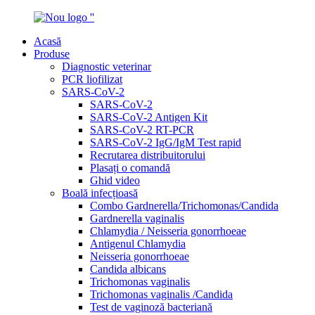
Acasă
Produse
Diagnostic veterinar
PCR liofilizat
SARS-CoV-2
SARS-CoV-2
SARS-CoV-2 Antigen Kit
SARS-CoV-2 RT-PCR
SARS-CoV-2 IgG/IgM Test rapid
Recrutarea distribuitorului
Plasați o comandă
Ghid video
Boală infecțioasă
Combo Gardnerella/Trichomonas/Candida
Gardnerella vaginalis
Chlamydia / Neisseria gonorrhoeae
Antigenul Chlamydia
Neisseria gonorrhoeae
Candida albicans
Trichomonas vaginalis
Trichomonas vaginalis /Candida
Test de vaginoză bacteriană