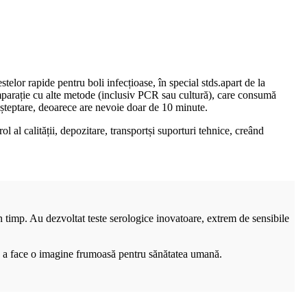
elor rapide pentru boli infecțioase, în special stds.apart de la
parație cu alte metode (inclusiv PCR sau cultură), care consumă
 așteptare, deoarece are nevoie doar de 10 minute.
 al calității, depozitare, transport
și suporturi tehnice, creând
 timp. Au dezvoltat teste serologice inovatoare, extrem de sensibile
u a face o imagine frumoasă pentru sănătatea umană.