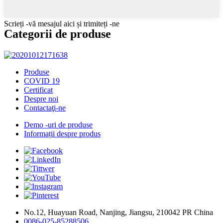
Scrieți -vă mesajul aici și trimiteți -ne
Categorii de produse
Produse
COVID 19
Certificat
Despre noi
Contactaţi-ne
Demo -uri de produse
Informații despre produs
No.12, Huayuan Road, Nanjing, Jiangsu, 210042 PR China
0086-025-85288506