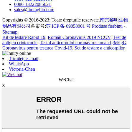
0086-13222085621
sales@limingbio.com
Copyrights © 2016-2023: Toate drepturile rezervate.
南京黎明生物
制品有限公司
备案号:
苏 ICP 备 09058001 号
Produse fierbinți
-
Sitemap
Kit de testare Rapid-19
,
Roman Coronavirus 2019 NCOV
,
Test de
antigen criptococic
,
Testul anticorpului coronavirus uman IgM/IgG
,
Coronavirus pentru testarea Covid-19
,
Set de testare a anticorpilor
,
Trimiteți e -mail
WhatsApp
Victoria-Chen
WeChat
x