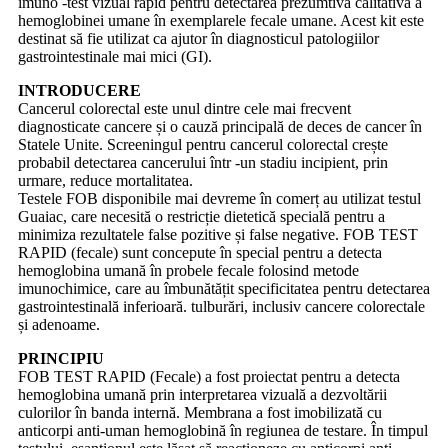
imuno -test vizual rapid pentru detectarea prezumtivă calitativă a
hemoglobinei umane în exemplarele fecale umane. Acest kit este
destinat să fie utilizat ca ajutor în diagnosticul patologiilor
gastrointestinale mai mici (GI).
INTRODUCERE
Cancerul colorectal este unul dintre cele mai frecvent
diagnosticate cancere și o cauză principală de deces de cancer în
Statele Unite. Screeningul pentru cancerul colorectal crește
probabil detectarea cancerului într -un stadiu incipient, prin
urmare, reduce mortalitatea.
Testele FOB disponibile mai devreme în comerț au utilizat testul
Guaiac, care necesită o restricție dietetică specială pentru a
minimiza rezultatele false pozitive și false negative. FOB TEST
RAPID (fecale) sunt concepute în special pentru a detecta
hemoglobina umană în probele fecale folosind metode
imunochimice, care au îmbunătățit specificitatea pentru detectarea
gastrointestinală inferioară. tulburări, inclusiv cancere colorectale
și adenoame.
PRINCIPIU
FOB TEST RAPID (Fecale) a fost proiectat pentru a detecta
hemoglobina umană prin interpretarea vizuală a dezvoltării
culorilor în banda internă. Membrana a fost imobilizată cu
anticorpi anti-uman hemoglobină în regiunea de testare. În timpul