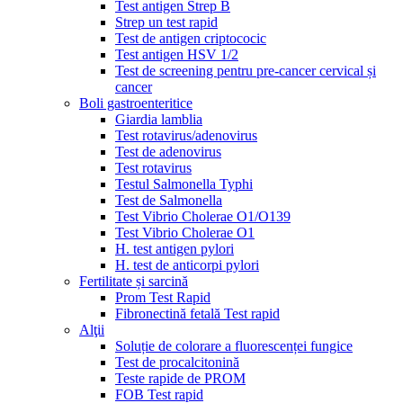
Test antigen Strep B
Strep un test rapid
Test de antigen criptococic
Test antigen HSV 1/2
Test de screening pentru pre-cancer cervical și
cancer
Boli gastroenteritice
Giardia lamblia
Test rotavirus/adenovirus
Test de adenovirus
Test rotavirus
Testul Salmonella Typhi
Test de Salmonella
Test Vibrio Cholerae O1/O139
Test Vibrio Cholerae O1
H. test antigen pylori
H. test de anticorpi pylori
Fertilitate și sarcină
Prom Test Rapid
Fibronectină fetală Test rapid
Alţii
Soluție de colorare a fluorescenței fungice
Test de procalcitonină
Teste rapide de PROM
FOB Test rapid