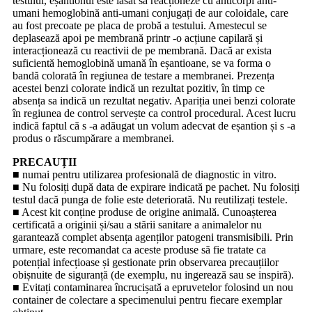
testului, eșantionul este lăsat să reacționeze cu anticorpi anti-
umani hemoglobină anti-umani conjugați de aur coloidale, care
au fost precoate pe placa de probă a testului. Amestecul se
deplasează apoi pe membrană printr -o acțiune capilară și
interacționează cu reactivii de pe membrană. Dacă ar exista
suficientă hemoglobină umană în eșantioane, se va forma o
bandă colorată în regiunea de testare a membranei. Prezența
acestei benzi colorate indică un rezultat pozitiv, în timp ce
absența sa indică un rezultat negativ. Apariția unei benzi colorate
în regiunea de control servește ca control procedural. Acest lucru
indică faptul că s -a adăugat un volum adecvat de eșantion și s -a
produs o răscumpărare a membranei.
PRECAUȚII
■ numai pentru utilizarea profesională de diagnostic in vitro.
■ Nu folosiți după data de expirare indicată pe pachet. Nu folosiți
testul dacă punga de folie este deteriorată. Nu reutilizați testele.
■ Acest kit conține produse de origine animală. Cunoașterea
certificată a originii și/sau a stării sanitare a animalelor nu
garantează complet absența agenților patogeni transmisibili. Prin
urmare, este recomandat ca aceste produse să fie tratate ca
potențial infecțioase și gestionate prin observarea precauțiilor
obișnuite de siguranță (de exemplu, nu ingerează sau se inspiră).
■ Evitați contaminarea încrucișată a epruvetelor folosind un nou
container de colectare a specimenului pentru fiecare exemplar