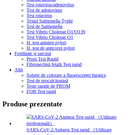
Test rotavirus/adenovirus
Test de adenovirus
Test rotavirus
Testul Salmonella Typhi
Test de Salmonella
Test Vibrio Cholerae O1/O139
Test Vibrio Cholerae O1
H. test antigen pylori
H. test de anticorpi pylori
Fertilitate și sarcină
Prom Test Rapid
Fibronectină fetală Test rapid
Alţii
Soluție de colorare a fluorescenței fungice
Test de procalcitonină
Teste rapide de PROM
FOB Test rapid
Produse prezentate
SARS-CoV-2 Antigen Test rapid （Utilizare