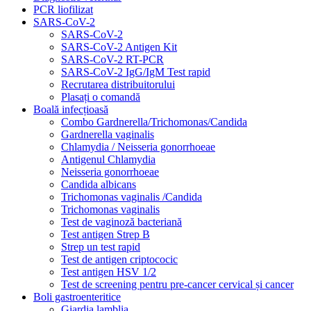
PCR liofilizat
SARS-CoV-2
SARS-CoV-2
SARS-CoV-2 Antigen Kit
SARS-CoV-2 RT-PCR
SARS-CoV-2 IgG/IgM Test rapid
Recrutarea distribuitorului
Plasați o comandă
Boală infecțioasă
Combo Gardnerella/Trichomonas/Candida
Gardnerella vaginalis
Chlamydia / Neisseria gonorrhoeae
Antigenul Chlamydia
Neisseria gonorrhoeae
Candida albicans
Trichomonas vaginalis /Candida
Trichomonas vaginalis
Test de vaginoză bacteriană
Test antigen Strep B
Strep un test rapid
Test de antigen criptococic
Test antigen HSV 1/2
Test de screening pentru pre-cancer cervical și cancer
Boli gastroenteritice
Giardia lamblia