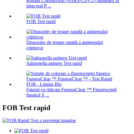
Roman Coronavirus (SARS-CoV-2) multiplex în
timp real P ...
FOB Test rapid
Dispozitiv de testare rapidă a antigenului
criptococ
Salmonella antigen Test rapid
Fatarul cu ridicata FungusClear ™ Fluorescență
fungică S ...
FOB Test rapid