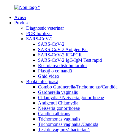
Acasă
Produse
Diagnostic veterinar
PCR liofilizat
SARS-CoV-2
SARS-CoV-2
SARS-CoV-2 Antigen Kit
SARS-CoV-2 RT-PCR
SARS-CoV-2 IgG/IgM Test rapid
Recrutarea distribuitorului
Plasați o comandă
Ghid video
Boală infecțioasă
Combo Gardnerella/Trichomonas/Candida
Gardnerella vaginalis
Chlamydia / Neisseria gonorrhoeae
Antigenul Chlamydia
Neisseria gonorrhoeae
Candida albicans
Trichomonas vaginalis
Trichomonas vaginalis /Candida
Test de vaginoză bacteriană