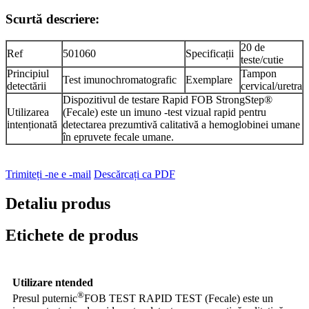
Scurtă descriere:
20 de
Ref
501060
Specificații
teste/cutie
Principiul
Tampon
Test imunochromatografic
Exemplare
detectării
cervical/uretra
Dispozitivul de testare Rapid FOB StrongStep®
Utilizarea
(Fecale) este un imuno -test vizual rapid pentru
intenționată
detectarea prezumtivă calitativă a hemoglobinei umane
în epruvete fecale umane.
Trimiteți -ne e -mail
Descărcați ca PDF
Detaliu produs
Etichete de produs
Utilizare ntended
®
Presul puternic
FOB TEST RAPID TEST (Fecale) este un