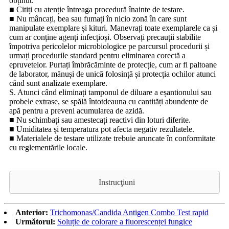
obținut.
■ Citiți cu atenție întreaga procedură înainte de testare.
■ Nu mâncați, bea sau fumați în nicio zonă în care sunt
manipulate exemplare și kituri. Manevrați toate exemplarele ca și
cum ar conține agenți infecțioși. Observați precauții stabilite
împotriva pericolelor microbiologice pe parcursul procedurii și
urmați procedurile standard pentru eliminarea corectă a
epruvetelor. Purtați îmbrăcăminte de protecție, cum ar fi paltoane
de laborator, mănuși de unică folosință și protecția ochilor atunci
când sunt analizate exemplare.
S. Atunci când eliminați tamponul de diluare a eșantionului sau
probele extrase, se spălă întotdeauna cu cantități abundente de
apă pentru a preveni acumularea de azidă.
■ Nu schimbați sau amestecați reactivi din loturi diferite.
■ Umiditatea și temperatura pot afecta negativ rezultatele.
■ Materialele de testare utilizate trebuie aruncate în conformitate
cu reglementările locale.
Instrucţiuni
Anterior:
Trichomonas/Candida Antigen Combo Test rapid
Următorul:
Soluție de colorare a fluorescenței fungice