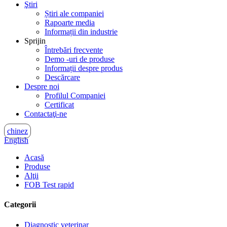
Ştiri
Știri ale companiei
Rapoarte media
Informații din industrie
Sprijin
Întrebări frecvente
Demo -uri de produse
Informații despre produs
Descărcare
Despre noi
Profilul Companiei
Certificat
Contactaţi-ne
chinez
English
Acasă
Produse
Alţii
FOB Test rapid
Categorii
Diagnostic veterinar