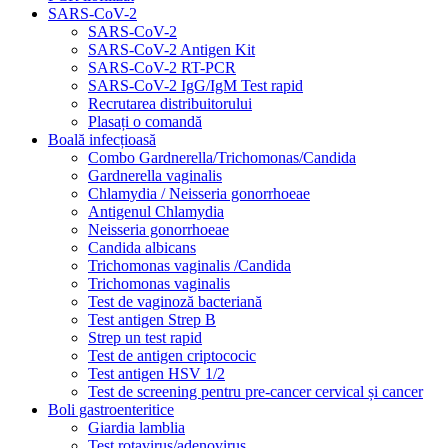
SARS-CoV-2
SARS-CoV-2
SARS-CoV-2 Antigen Kit
SARS-CoV-2 RT-PCR
SARS-CoV-2 IgG/IgM Test rapid
Recrutarea distribuitorului
Plasați o comandă
Boală infecțioasă
Combo Gardnerella/Trichomonas/Candida
Gardnerella vaginalis
Chlamydia / Neisseria gonorrhoeae
Antigenul Chlamydia
Neisseria gonorrhoeae
Candida albicans
Trichomonas vaginalis /Candida
Trichomonas vaginalis
Test de vaginoză bacteriană
Test antigen Strep B
Strep un test rapid
Test de antigen criptococic
Test antigen HSV 1/2
Test de screening pentru pre-cancer cervical și cancer
Boli gastroenteritice
Giardia lamblia
Test rotavirus/adenovirus