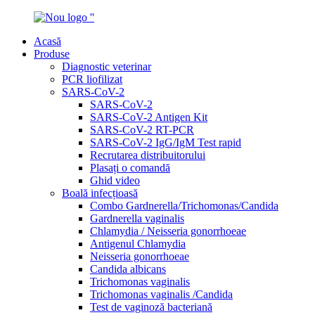
Acasă
Produse
Diagnostic veterinar
PCR liofilizat
SARS-CoV-2
SARS-CoV-2
SARS-CoV-2 Antigen Kit
SARS-CoV-2 RT-PCR
SARS-CoV-2 IgG/IgM Test rapid
Recrutarea distribuitorului
Plasați o comandă
Ghid video
Boală infecțioasă
Combo Gardnerella/Trichomonas/Candida
Gardnerella vaginalis
Chlamydia / Neisseria gonorrhoeae
Antigenul Chlamydia
Neisseria gonorrhoeae
Candida albicans
Trichomonas vaginalis
Trichomonas vaginalis /Candida
Test de vaginoză bacteriană