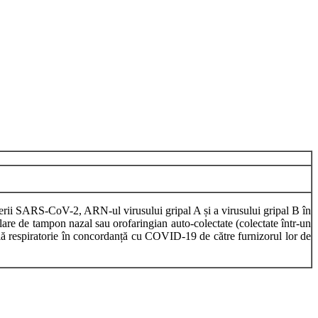
erii SARS-CoV-2, ARN-ul virusului gripal A și a virusului gripal B în
re de tampon nazal sau orofaringian auto-colectate (colectate într-un
rală respiratorie în concordanță cu COVID-19 de către furnizorul lor de