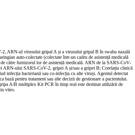
2, ARN-ul virusului gripal A și a virusului gripal B în swaba nazală
ingian auto-colectate (colectate într-un cadru de asistență medicală
-19 de către furnizorul lor de asistență medicală. ARN de la SARS-CoV-
zenței ARN-ului SARS-CoV-2, gripei A și/sau a gripei B; Corelația clinică
lud infecția bacteriană sau co-infecția cu alte viruși. Agentul detectat
ca bază pentru tratament sau alte decizii de gestionare a pacientului.
ipa A/B multiplex Kit PCR în timp real este destinat utilizării de
in vitro.