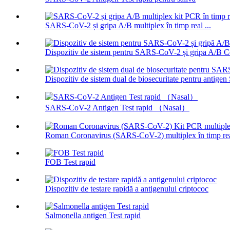
SARS-CoV-2 și gripa A/B multiplex în timp real ...
Dispozitiv de sistem pentru SARS-CoV-2 și gripa A/B Co
Dispozitiv de sistem dual de biosecuritate pentru antig
SARS-CoV-2 Antigen Test rapid （Nasal）
Roman Coronavirus (SARS-CoV-2) multiplex în timp real
FOB Test rapid
Dispozitiv de testare rapidă a antigenului criptococ
Salmonella antigen Test rapid