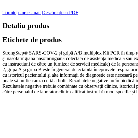
Trimiteți -ne e -mail
Descărcați ca PDF
Detaliu produs
Etichete de produs
StrongStep® SARS-COV-2 și gripă A/B multiplex Kit PCR în timp real es
și nasofaringiană nasofaringiană colectată de asistență medicală sau 
cu instrucțiuni de către un furnizor de servicii medicale) de la pers
2, gripa A și gripa B este în general detectabilă în epruvete respirator
cu istoricul pacientului și alte informații de diagnostic este necesară p
poate să nu fie cauza certă a bolii. Rezultatele negative nu împiedică i
Rezultatele negative trebuie combinate cu observații clinice, istoricu
către personalul de laborator clinic calificat instruit în mod specific și 