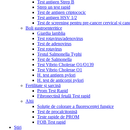
Test antigen Strep B
Strep un test rapid
Test de antigen criptococic
Test antigen HSV 1/2
Test de screening pentru pre-cancer cervical și can
Boli gastroenteritice
Giardia lamblia
Test rotavirus/adenovirus
Test de adenovirus
Test rotavirus
Testul Salmonella Typhi
Test de Salmonella
Test Vibrio Cholerae O1/O139
Test Vibrio Cholerae O1
H. test antigen pylori
H. test de anticorpi pylori
Fertilitate și sarcină
Prom Test Rapid
Fibronectină fetală Test rapid
Alţii
Soluție de colorare a fluorescenței fungice
Test de procalcitonină
Teste rapide de PROM
FOB Test rapid
Ştiri