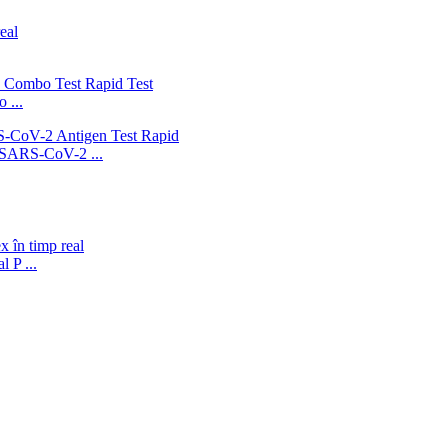
 ...
en SARS-CoV-2 ...
 P ...