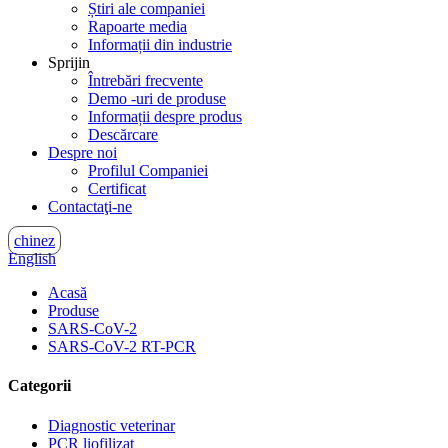
Știri ale companiei
Rapoarte media
Informații din industrie
Sprijin
Întrebări frecvente
Demo -uri de produse
Informații despre produs
Descărcare
Despre noi
Profilul Companiei
Certificat
Contactaţi-ne
chinez
English
Acasă
Produse
SARS-CoV-2
SARS-CoV-2 RT-PCR
Categorii
Diagnostic veterinar
PCR liofilizat