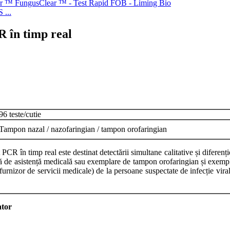
 ...
R în timp real
96 teste/cutie
Tampon nazal / nazofaringian / tampon orofaringian
în timp real este destinat detectării simultane calitative și diferenți
ă de asistență medicală sau exemplare de tampon orofaringian și exempla
 furnizor de servicii medicale) de la persoane suspectate de infecție vi
ator