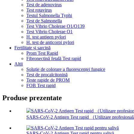
Test de adenovirus
Test rotavirus
Testul Salmonella Typhi
Test de Salmonella
Test Vibrio Cholerae O1/O139
Test Vibrio Cholerae O1
H. test antigen pylori
H. test de anticorpi pylori
Fertilitate și sarcină
Prom Test Rapid
Fibronectină fetală Test rapid
Alţii
Soluție de colorare a fluorescenței fungice
Test de procalcitonină
Teste rapide de PROM
FOB Test rapid
Produse prezentate
SARS-CoV-2 Antigen Test rapid （Utilizare profesiona
SARS-CoV-2 Antigen Test rapid pentru salivă