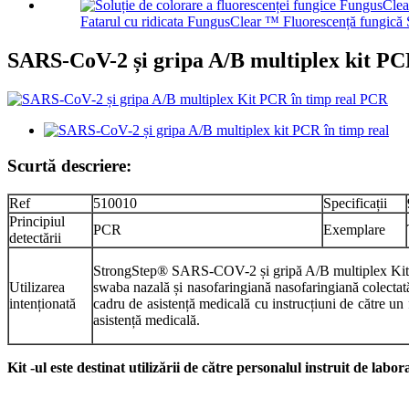
Fatarul cu ridicata FungusClear ™ Fluorescență fungică S
SARS-CoV-2 și gripa A/B multiplex kit PC
Scurtă descriere:
Ref
510010
Specificații
Principiul
PCR
Exemplare
detectării
StrongStep® SARS-COV-2 și gripă A/B multiplex Kit PCR 
Utilizarea
swaba nazală și nasofaringiană nasofaringiană colectat
intenționată
cadru de asistență medicală cu instrucțiuni de către un
asistență medicală.
Kit -ul este destinat utilizării de către personalul instruit de labor