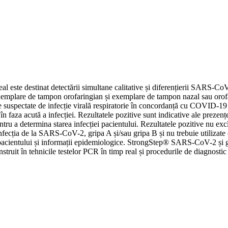
te destinat detectării simultane calitative și diferențierii SARS-CoV-
exemplare de tampon orofaringian și exemplare de tampon nazal sau orofar
oane suspectate de infecție virală respiratorie în concordanță cu COVID
ii în faza acută a infecției. Rezultatele pozitive sunt indicative ale pre
entru a determina starea infecției pacientului. Rezultatele pozitive nu exc
nfecția de la SARS-CoV-2, gripa A și/sau gripa B și nu trebuie utilizate 
l pacientului și informații epidemiologice. StrongStep® SARS-CoV-2 și gr
instruit în tehnicile testelor PCR în timp real și procedurile de diagnostic 