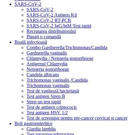
SARS-CoV-2
SARS-CoV-2
SARS-CoV-2 Antigen Kit
SARS-CoV-2 RT-PCR
SARS-CoV-2 IgG/IgM Test rapid
Recrutarea distribuitorului
Plasați o comandă
Boală infecțioasă
Combo Gardnerella/Trichomonas/Candida
Gardnerella vaginalis
Chlamydia / Neisseria gonorrhoeae
Antigenul Chlamydia
Neisseria gonorrhoeae
Candida albicans
Trichomonas vaginalis /Candida
Trichomonas vaginalis
Test de vaginoză bacteriană
Test antigen Strep B
Strep un test rapid
Test de antigen criptococic
Test antigen HSV 1/2
Test de screening pentru pre-cancer cervical și cancer
Boli gastroenteritice
Giardia lamblia
Test rotavirus/adenovirus