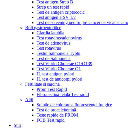
Test antigen Strep B
Strep un test rapid
Test de antigen criptococic
Test antigen HSV 1/2
Test de screening pentru pre-cancer cervical și can
Boli gastroenteritice
Giardia lamblia
Test rotavirus/adenovirus
Test de adenovirus
Test rotavirus
Testul Salmonella Typhi
Test de Salmonella
Test Vibrio Cholerae O1/O139
Test Vibrio Cholerae O1
H. test antigen pylori
H. test de anticorpi pylori
Fertilitate și sarcină
Prom Test Rapid
Fibronectină fetală Test rapid
Alţii
Soluție de colorare a fluorescenței fungice
Test de procalcitonină
Teste rapide de PROM
FOB Test rapid
Ştiri