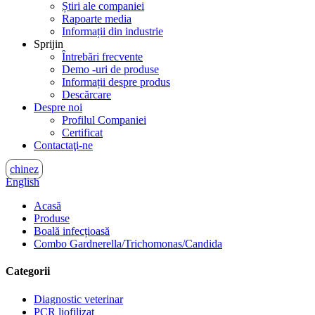
Știri ale companiei
Rapoarte media
Informații din industrie
Sprijin
Întrebări frecvente
Demo -uri de produse
Informații despre produs
Descărcare
Despre noi
Profilul Companiei
Certificat
Contactaţi-ne
chinez
English
Acasă
Produse
Boală infecțioasă
Combo Gardnerella/Trichomonas/Candida
Categorii
Diagnostic veterinar
PCR liofilizat