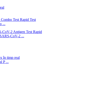
 ...
en SARS-CoV-2 ...
 P ...