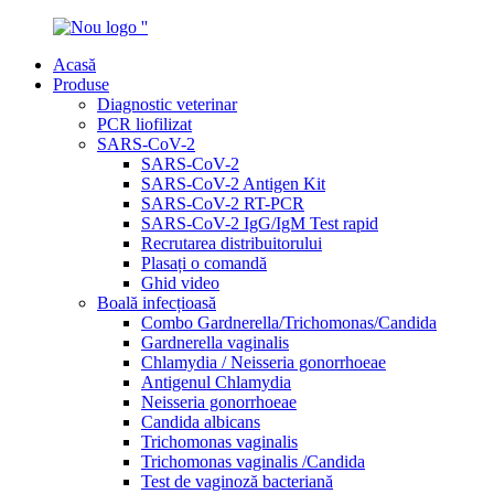
Acasă
Produse
Diagnostic veterinar
PCR liofilizat
SARS-CoV-2
SARS-CoV-2
SARS-CoV-2 Antigen Kit
SARS-CoV-2 RT-PCR
SARS-CoV-2 IgG/IgM Test rapid
Recrutarea distribuitorului
Plasați o comandă
Ghid video
Boală infecțioasă
Combo Gardnerella/Trichomonas/Candida
Gardnerella vaginalis
Chlamydia / Neisseria gonorrhoeae
Antigenul Chlamydia
Neisseria gonorrhoeae
Candida albicans
Trichomonas vaginalis
Trichomonas vaginalis /Candida
Test de vaginoză bacteriană