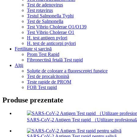
Test de adenovirus
Test rotavirus
Testul Salmonella Typhi
Test de Salmonella
Test Vibrio Cholerae O1/O139
Test Vibrio Cholerae O1
H. test antigen pylori
H. test de anticorpi pylori
Fertilitate și sarcină
Prom Test Rapid
Fibronectină fetală Test rapid
Alţii
Soluție de colorare a fluorescenței fungice
Test de procalcitonină
Teste rapide de PROM
FOB Test rapid
Produse prezentate
SARS-CoV-2 Antigen Test rapid （Utilizare profesiona
SARS-CoV-2 Antigen Test rapid pentru salivă