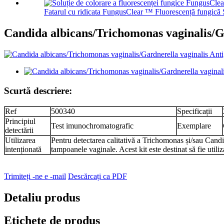
Fatarul cu ridicata FungusClear ™ Fluorescență fungică S
Candida albicans/Trichomonas vaginalis/Ga
Scurtă descriere:
Ref
500340
Specificații
Principiul
Test imunochromatografic
Exemplare
detectării
Utilizarea
Pentru detectarea calitativă a Trichomonas și/sau Cand
intenționată
tampoanele vaginale. Acest kit este destinat să fie util
Trimiteți -ne e -mail
Descărcați ca PDF
Detaliu produs
Etichete de produs