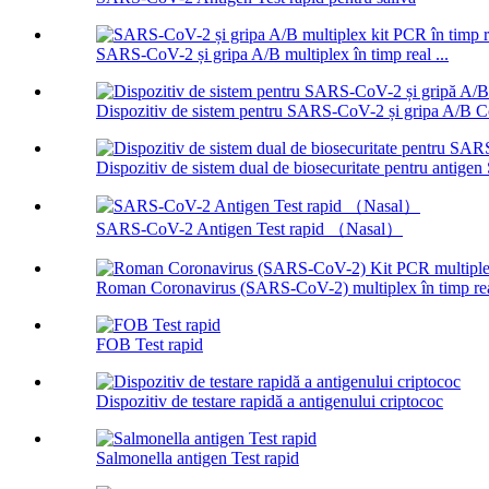
SARS-CoV-2 și gripa A/B multiplex în timp real ...
Dispozitiv de sistem pentru SARS-CoV-2 și gripa A/B Co
Dispozitiv de sistem dual de biosecuritate pentru antig
SARS-CoV-2 Antigen Test rapid （Nasal）
Roman Coronavirus (SARS-CoV-2) multiplex în timp real
FOB Test rapid
Dispozitiv de testare rapidă a antigenului criptococ
Salmonella antigen Test rapid