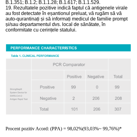
B.1.351; B.1.2; B.1.1.28; B.1.617; B.1.1.529.
19. Rezultatele pozitive indică faptul că antigenele virale
au fost detectate în eșantionul preluat, vă rugăm să vă
auto-qurantinați și să informați medicul de familie prompt
și/sau departamentul dvs. local de sănătate, în
conformitate cu cerințele statului.
Procent pozitiv Acord: (PPA) = 98,02%(93,03%~ 99,76%)*