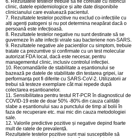
6. Rezultatele testelor trebuie să fie corelate cu istoricul
clinic, datele epidemiologice și alte date disponibile
clinicianului care evaluează pacientul.
7. Rezultatele testelor pozitive nu exclud co-infecțiile cu
alți agenți patogeni și nu pot determina neapărat dacă o
persoană este infecțioasă.
8. Rezultatele testelor negative nu sunt destinate să se
guverneze în alte infecții virale sau bacteriene non-SARS.
9. Rezultatele negative ale pacienților cu simptom, trebuie
tratate ca prezumtive și confirmate cu un test molecular
autorizat FDA local, dacă este necesar, pentru
managementul clinic, inclusiv controlul infecției.
10. Recomandările de stabilitate a eșantionului se
bazează pe datele de stabilitate din testarea gripei, iar
performanța pot fi diferite cu SARS-CoV-2. Utilizatorii ar
trebui să testeze exemplare cât mai repede după
colectarea eșantioanelor.
11. Sensibilitatea pentru testul RT-PCR în diagnosticul de
COVID-19 este de doar 50% -80% din cauza calității
slabe a eșantionului sau a punctului de timp al bolii în
faza de recuperare etc. mai mic din cauza metodologiei
sale.
12. Valorile predictive pozitive și negative depind foarte
mult de ratele de prevalență.
Rezultatele testelor pozitive sunt mai susceptibile să