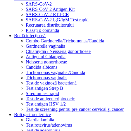
SARS-CoV-2
SARS-CoV-2 Antigen Kit
SARS-CoV-2 RT-PCR
SARS-CoV-2 IgG/IgM Test rapid
Recrutarea distribuitorului
Plasați o comandă
Boală infecțioasă
Combo Gardnerella/Trichomonas/Candida
Gardnerella vaginalis
Chlamydia / Neisseria gonorrhoeae
Antigenul Chlamydia
Neisseria gonorrhoeae
Candida albicans
Trichomonas vaginalis /Candida
Trichomonas vaginalis
Test de vaginoză bacteriană
Test antigen Strep B
Strep un test rapid
Test de antigen criptococic
Test antigen HSV 1/2
Test de screening pentru pre-cancer cervical și cancer
Boli gastroenteritice
Giardia lamblia
Test rotavirus/adenovirus
Test de adenovirus