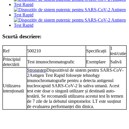
Scurtă descriere:
1
Ref
500210
Specificații
test/cutie
Principiul
Test imunochromatografic
Exemplare
Salivă
detectării
Strongstep
Dispozitivul de sistem pentru SARS-CoV-
2Antigen Test Rapid folosește tehnobgy
imunochromatografie pentru a detecta antigenul
Utilizarea
nucleocapsid SARS-CoV-2 în saliva umană. Acest
intenționată
test este doar o singură utilizare și destinată auto-
testării. Se recomandă utilizarea acestui test în termen
de 7 zile de la debutul simptomelor. LT este susținut
de evaluarea performanței din dinica.