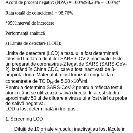
Acord de procent negativ: (NPA) = 100%(98,23%～ 100%)*
Rata totală de coincidență = 98,76%
*95%interval de încredere
Performanță analitică
a) Limita de detectare (LOD):
Limita de detectare (LOD) a testului a fost determinată
folosind limitarea diluțiilor SARS-COV-2 inactivate. Este
un preparat de coronavirus-2 legat de SARS (SARS-CoV-
2), izolând în China CDC, care a fost inactivată de β-
propiolactona. Materialul a fost furnizat congelat la o
5
concentrație de TCID
de 5,00 x10
/ml.
50
Pentru a determina SARS-CoV-2 pentru a reflecta testul
atunci când se utilizează salivă directă. În acest studiu,
aproximativ 50 µl de diluare a virusului a fost vârf cu proba
de salivă negativă.
LOD a fost determinată în trei pași:
1. Screening LOD
Diluții de 10 ori ale virusului inactivat au fost făcute în