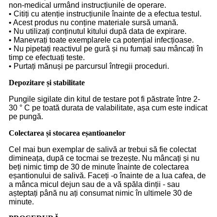
non-medical urmând instrucțiunile de operare.
• Citiți cu atenție instrucțiunile înainte de a efectua testul.
• Acest produs nu conține materiale sursă umană.
• Nu utilizați conținutul kitului după data de expirare.
• Manevrați toate exemplarele ca potențial infecțioase.
• Nu pipetați reactivul pe gură și nu fumați sau mâncați în
timp ce efectuați teste.
• Purtați mănuși pe parcursul întregii proceduri.
Depozitare și stabilitate
Pungile sigilate din kitul de testare pot fi păstrate între 2-
30 ° C pe toată durata de valabilitate, așa cum este indicat
pe pungă.
Colectarea și stocarea eșantioanelor
Cel mai bun exemplar de salivă ar trebui să fie colectat
dimineața, după ce tocmai se trezește. Nu mâncați și nu
beți nimic timp de 30 de minute înainte de colectarea
eșantionului de salivă. Faceți -o înainte de a lua cafea, de
a mânca micul dejun sau de a vă spăla dinții - sau
așteptați până nu ați consumat nimic în ultimele 30 de
minute.