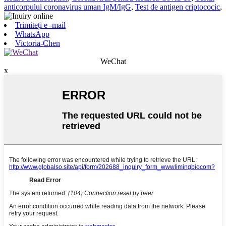
anticorpului coronavirus uman IgM/IgG
,
Test de antigen criptococic
,
Trimiteți e -mail
WhatsApp
Victoria-Chen
WeChat
x