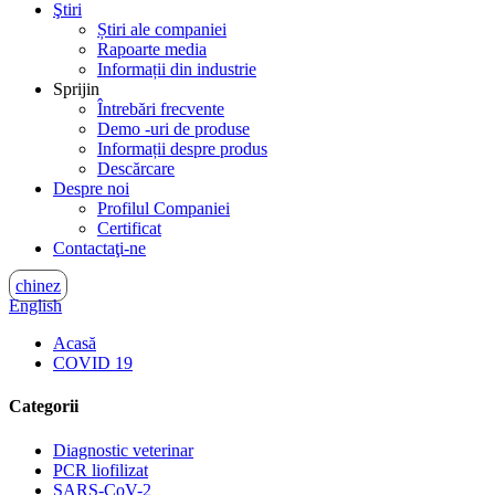
Ştiri
Știri ale companiei
Rapoarte media
Informații din industrie
Sprijin
Întrebări frecvente
Demo -uri de produse
Informații despre produs
Descărcare
Despre noi
Profilul Companiei
Certificat
Contactaţi-ne
chinez
English
Acasă
COVID 19
Categorii
Diagnostic veterinar
PCR liofilizat
SARS-CoV-2