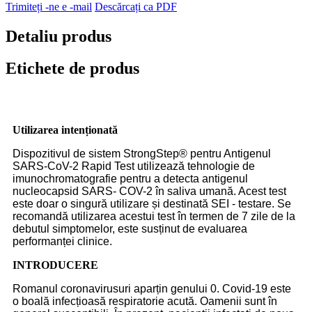
Trimiteți -ne e -mail
Descărcați ca PDF
Detaliu produs
Etichete de produs
Utilizarea intenționată
Dispozitivul de sistem StrongStep® pentru Antigenul
SARS-CoV-2 Rapid Test utilizează tehnologie de
imunochromatografie pentru a detecta antigenul
nucleocapsid SARS- COV-2 în saliva umană. Acest test
este doar o singură utilizare și destinată SEI - testare. Se
recomandă utilizarea acestui test în termen de 7 zile de la
debutul simptomelor, este susținut de evaluarea
performanței clinice.
INTRODUCERE
Romanul coronavirusuri aparțin genului 0. Covid-19 este
o boală infecțioasă respiratorie acută. Oamenii sunt în