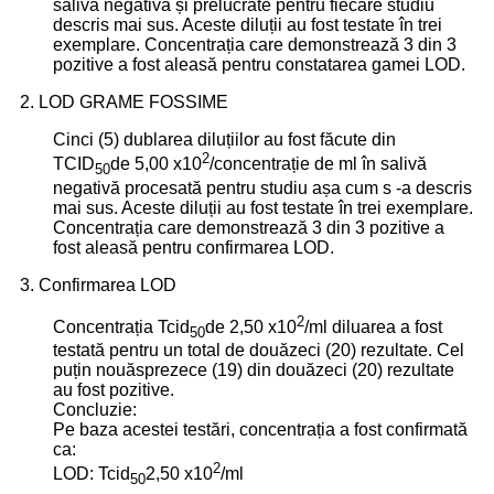
salivă negativă și prelucrate pentru fiecare studiu
descris mai sus. Aceste diluții au fost testate în trei
exemplare. Concentrația care demonstrează 3 din 3
pozitive a fost aleasă pentru constatarea gamei LOD.
2. LOD GRAME FOSSIME
Cinci (5) dublarea diluțiilor au fost făcute din
2
TCID
de 5,00 x10
/concentrație de ml în salivă
50
negativă procesată pentru studiu așa cum s -a descris
mai sus. Aceste diluții au fost testate în trei exemplare.
Concentrația care demonstrează 3 din 3 pozitive a
fost aleasă pentru confirmarea LOD.
3. Confirmarea LOD
2
Concentrația Tcid
de 2,50 x10
/ml diluarea a fost
50
testată pentru un total de douăzeci (20) rezultate. Cel
puțin nouăsprezece (19) din douăzeci (20) rezultate
au fost pozitive.
Concluzie:
Pe baza acestei testări, concentrația a fost confirmată
ca:
2
LOD: Tcid
2,50 x10
/ml
50