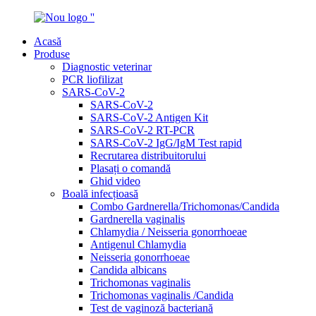
Acasă
Produse
Diagnostic veterinar
PCR liofilizat
SARS-CoV-2
SARS-CoV-2
SARS-CoV-2 Antigen Kit
SARS-CoV-2 RT-PCR
SARS-CoV-2 IgG/IgM Test rapid
Recrutarea distribuitorului
Plasați o comandă
Ghid video
Boală infecțioasă
Combo Gardnerella/Trichomonas/Candida
Gardnerella vaginalis
Chlamydia / Neisseria gonorrhoeae
Antigenul Chlamydia
Neisseria gonorrhoeae
Candida albicans
Trichomonas vaginalis
Trichomonas vaginalis /Candida
Test de vaginoză bacteriană