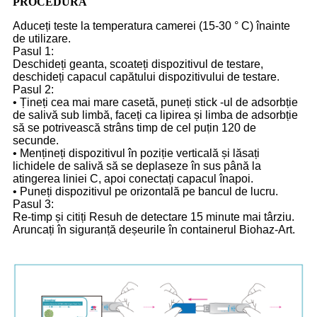
PROCEDURĂ
Aduceți teste la temperatura camerei (15-30 ° C) înainte
de utilizare.
Pasul 1:
Deschideți geanta, scoateți dispozitivul de testare,
deschideți capacul capătului dispozitivului de testare.
Pasul 2:
• Țineți cea mai mare casetă, puneți stick -ul de adsorbție
de salivă sub limbă, faceți ca lipirea și limba de adsorbție
să se potrivească strâns timp de cel puțin 120 de
secunde.
• Mențineți dispozitivul în poziție verticală și lăsați
lichidele de salivă să se deplaseze în sus până la
atingerea liniei C, apoi conectați capacul înapoi.
• Puneți dispozitivul pe orizontală pe bancul de lucru.
Pasul 3:
Re-timp și citiți Resuh de detectare 15 minute mai târziu.
Aruncați în siguranță deșeurile în containerul Biohaz-Art.