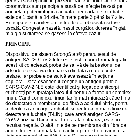
general susceptibili. În prezent, pacienții infectați de noua
coronavirus sunt principala sursă de infecție bazată pe
ancheta epidemiologică actuală, perioada de incubație
este de 1 până la 14 zile, în mare parte 3 până la 7 zile.
Principalele manifestări includ febra, oboseala și tuse
uscată. Congestia nazală, nasul curgător, durerea în gât,
mialgia și diareea se găsesc în câteva cazuri.
PRINCIPIU
Dispozitivul de sistem StrongStep® pentru testul de
antigen SARS-CoV-2 folosește test imunochromatografic,
acest kit colectează probe de salivă de la bastonul de
adsorbție de salivă din partea din față a cardului de
testare, iar probele de salivă avansează în acțiune
capilară. Dacă eșantionul conține un antigen proteic
SARS-CoV-2 N.E este identificat și legat de anticorpi
etichetați pe suprafața latexului pentru a forma un complex
imun. Când complexul imunitar format migrează către linia
de detectare a membranei de fibră a acidului nitric, pentru
a identifica anticorpii ambalați și pentru a forma o linie de
detectare a fuchsia (T-LIN), care arată antigen SARS-
CoV-2 pozitiv; Dacă linia T nu arată culoarea, este un
rezultat negativ. O altă linie de pe membrana din fibra de
acid nitric este ambalată cu anticorpi de streptavidină ca