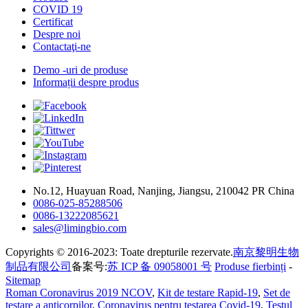
COVID 19
Certificat
Despre noi
Contactaţi-ne
Demo -uri de produse
Informații despre produs
No.12, Huayuan Road, Nanjing, Jiangsu, 210042 PR China
0086-025-85288506
0086-13222085621
sales@limingbio.com
Copyrights © 2016-2023: Toate drepturile rezervate.
南京黎明生物
制品有限公司
备案号:
苏 ICP 备 09058001 号
Produse fierbinți
-
Sitemap
Roman Coronavirus 2019 NCOV
,
Kit de testare Rapid-19
,
Set de
testare a anticorpilor
,
Coronavirus pentru testarea Covid-19
,
Testul