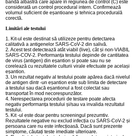
bandă albastră care apare în regiunea de control (C) este
considerată un control procedural intern. Confirmează
volumul suficient de eșantioane și tehnica procedurală
corectă.
Limitări ale testului
1. Kit-ul este destinat să utilizeze pentru detectarea
calitativă a antigenelor SARS-CoV-2 din salivă.
2. Acest test detectează atât viabil (live), cât și non-VIABIL
SARS-COV-2. Performanța testului depinde de cantitatea
de virus (antigen) din eșantion și poate sau nu se
corelează cu rezultatele culturii virale efectuate pe același
eșantion.
3. Un rezultat negativ al testului poate apărea dacă nivelul
de antigen dintr -un eșantion este sub limita de detectare
a testului sau dacă eșantionul a fost colectat sau
transportat în mod necorespunzător.
4. Nerespectarea procedurii de testare poate afecta
negativ performanța testului și/sau va invalida rezultatul
testului.
5. Kit -ul este doar pentru screeningul prezumtiv.
Rezultatele negative nu exclud infecția cu SARS-CoV-2 și
persoana care nu este infecțioasă. Dacă sunt prezente
simptome, căutați teste imediate ulterioare.