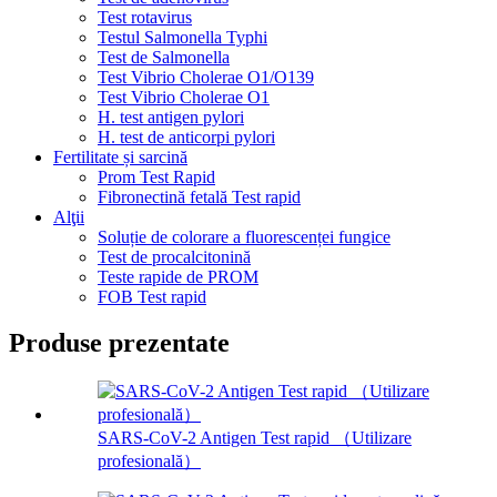
Test rotavirus
Testul Salmonella Typhi
Test de Salmonella
Test Vibrio Cholerae O1/O139
Test Vibrio Cholerae O1
H. test antigen pylori
H. test de anticorpi pylori
Fertilitate și sarcină
Prom Test Rapid
Fibronectină fetală Test rapid
Alţii
Soluție de colorare a fluorescenței fungice
Test de procalcitonină
Teste rapide de PROM
FOB Test rapid
Produse prezentate
SARS-CoV-2 Antigen Test rapid （Utilizare
profesională）