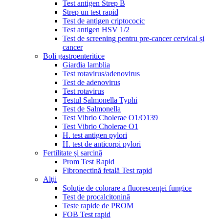
Test antigen Strep B
Strep un test rapid
Test de antigen criptococic
Test antigen HSV 1/2
Test de screening pentru pre-cancer cervical și
cancer
Boli gastroenteritice
Giardia lamblia
Test rotavirus/adenovirus
Test de adenovirus
Test rotavirus
Testul Salmonella Typhi
Test de Salmonella
Test Vibrio Cholerae O1/O139
Test Vibrio Cholerae O1
H. test antigen pylori
H. test de anticorpi pylori
Fertilitate și sarcină
Prom Test Rapid
Fibronectină fetală Test rapid
Alţii
Soluție de colorare a fluorescenței fungice
Test de procalcitonină
Teste rapide de PROM
FOB Test rapid