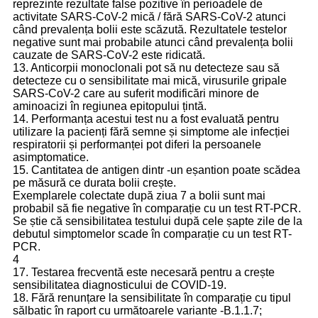
reprezinte rezultate false pozitive în perioadele de
activitate SARS-CoV-2 mică / fără SARS-CoV-2 atunci
când prevalența bolii este scăzută. Rezultatele testelor
negative sunt mai probabile atunci când prevalența bolii
cauzate de SARS-CoV-2 este ridicată.
13. Anticorpii monoclonali pot să nu detecteze sau să
detecteze cu o sensibilitate mai mică, virusurile gripale
SARS-CoV-2 care au suferit modificări minore de
aminoacizi în regiunea epitopului țintă.
14. Performanța acestui test nu a fost evaluată pentru
utilizare la pacienți fără semne și simptome ale infecției
respiratorii și performanței pot diferi la persoanele
asimptomatice.
15. Cantitatea de antigen dintr -un eșantion poate scădea
pe măsură ce durata bolii crește.
Exemplarele colectate după ziua 7 a bolii sunt mai
probabil să fie negative în comparație cu un test RT-PCR.
Se știe că sensibilitatea testului după cele șapte zile de la
debutul simptomelor scade în comparație cu un test RT-
PCR.
4
17. Testarea frecventă este necesară pentru a crește
sensibilitatea diagnosticului de COVID-19.
18. Fără renunțare la sensibilitate în comparație cu tipul
sălbatic în raport cu următoarele variante -B.1.1.7;